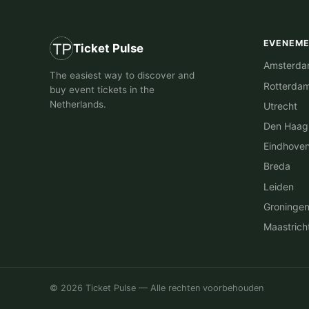
EVENEM
Ticket Pulse
Amsterd
The easiest way to discover and
Rotterda
buy event tickets in the
Netherlands.
Utrecht
Den Haag
Eindhove
Breda
Leiden
Groninge
Maastrich
© 2026 Ticket Pulse — Alle rechten voorbehouden