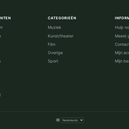
ENTEN
CATEGORIEËN
INFOR
am
Muziek
Hulp no
m
Kunst/theater
Meest 
Film
Contac
Overige
Mijn ac
n
Sport
Mijn be
n
t