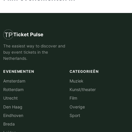
Ticket Pulse
The easiest way to discover and
buy event tickets in the
Netherlands.
EVENEMENTEN
CATEGORIEËN
Amsterdam
Muziek
Rotterdam
Kunst/theater
Utrecht
Film
Den Haag
Overige
Eindhoven
Sport
Breda