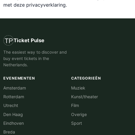
met deze privacyverklaring.
Ticket Pulse
The easiest way to discover and
buy event tickets in the
Netherlands.
EVENEMENTEN
CATEGORIEËN
Amsterdam
Muziek
Rotterdam
Kunst/theater
Utrecht
Film
Den Haag
Overige
Eindhoven
Sport
Breda