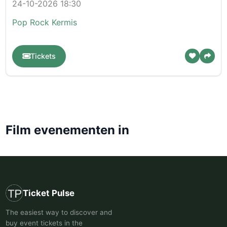
24-10-2026 18:30
Pop
Rock
Kermis
Tickets
Film evenementen in
Ticket Pulse
The easiest way to discover and
buy event tickets in the