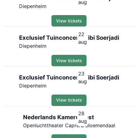
aug
Diepenheim
View tickets
22
Exclusief Tuinconcert Wibi Soerjadi
aug
Diepenheim
View tickets
23
Exclusief Tuinconcert Wibi Soerjadi
aug
Diepenheim
View tickets
28
Nederlands Kamerorkest
aug
Openluchttheater Caprera Bloemendaal