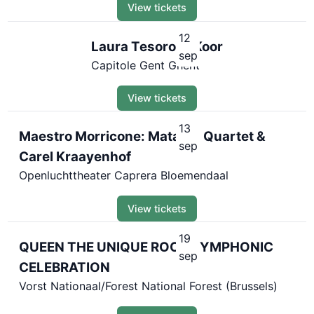
View tickets
12
Laura Tesoro in Koor
sep
Capitole Gent Ghent
View tickets
13
Maestro Morricone: Matangi Quartet &
sep
Carel Kraayenhof
Openluchttheater Caprera Bloemendaal
View tickets
19
QUEEN THE UNIQUE ROCK SYMPHONIC
sep
CELEBRATION
Vorst Nationaal/Forest National Forest (Brussels)