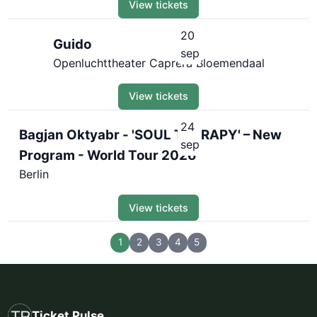
View tickets
20
Guido
sep
Openluchttheater Caprera Bloemendaal
View tickets
24
Bagjan Oktyabr - 'SOUL THERAPY' – New
sep
Program - World Tour 2026
Berlin
View tickets
1
2
3
4
5
Ticket Pulse