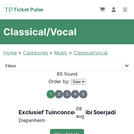
Ticket Pulse
Classical/Vocal
Home
>
Categories
>
Music
>
Classical/vocal
Filters
65 found
Order by:
1
2
3
4
5
08
Exclusief Tuinconcert Wibi Soerjadi
aug
Diepenheim