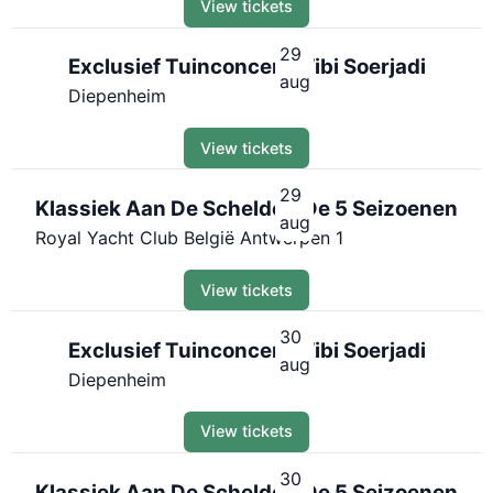
View tickets
29
Exclusief Tuinconcert Wibi Soerjadi
aug
Diepenheim
View tickets
29
Klassiek Aan De Schelde - De 5 Seizoenen
aug
Royal Yacht Club België Antwerpen 1
View tickets
30
Exclusief Tuinconcert Wibi Soerjadi
aug
Diepenheim
View tickets
30
Klassiek Aan De Schelde - De 5 Seizoenen