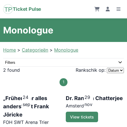
Ticket Pulse
Monologue
Home
>
Categorieën
>
Monologue
Filters
2 found
Rankschik op:
1
24
29
„Früher war alles
Dr. Rangan Chatterjee
sep
nov
Amsterdam
anders“ mit Frank
Jöricke
View tickets
FOH SWT Arena Trier