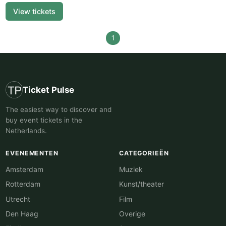
View tickets
1
Ticket Pulse
The easiest way to discover and
buy event tickets in the
Netherlands.
EVENEMENTEN
CATEGORIEËN
Amsterdam
Muziek
Rotterdam
Kunst/theater
Utrecht
Film
Den Haag
Overige