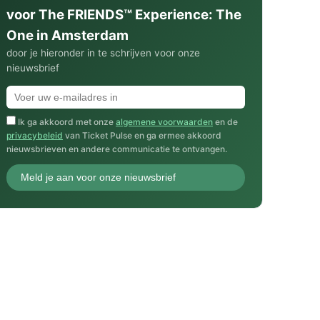
voor The FRIENDS™ Experience: The
One in Amsterdam
door je hieronder in te schrijven voor onze
nieuwsbrief
Ik ga akkoord met onze
algemene voorwaarden
en de
privacybeleid
van Ticket Pulse en ga ermee akkoord
nieuwsbrieven en andere communicatie te ontvangen.
Meld je aan voor onze nieuwsbrief