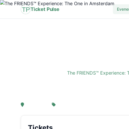
Ticket Pulse
Evene
Home
›
Evenement
›
The FRIENDS™ Experience: 
The FRIENDS™ Experi
, Amsterdam
Van € 21,25
Tickets