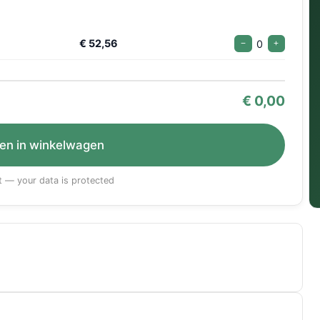
€ 52,56
0
−
+
€
0,00
en in winkelwagen
 — your data is protected