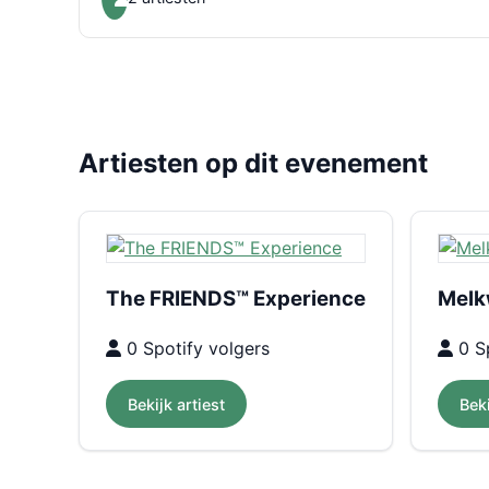
Artiesten op dit evenement
The FRIENDS™ Experience
Melk
0 Spotify volgers
0 Sp
Bekijk artiest
Beki