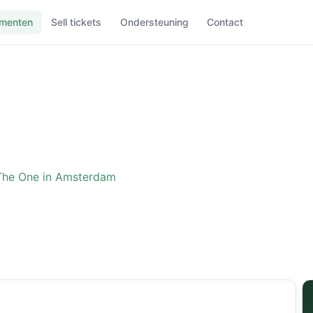
menten
Sell tickets
Ondersteuning
Contact
The One in Amsterdam
ence: The One in Amster