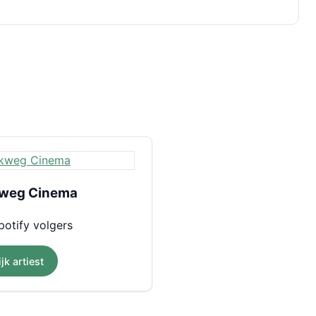
weg Cinema
otify volgers
jk artiest