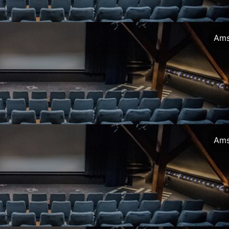
Ams
Ams