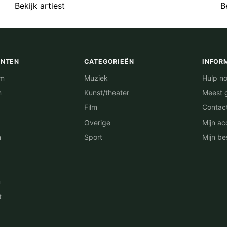
Bekijk artiest
B
ENTEN
CATEGORIEËN
INFOR
am
Muziek
Hulp no
m
Kunst/theater
Meest 
Film
Contac
Overige
Mijn ac
n
Sport
Mijn be
n
t