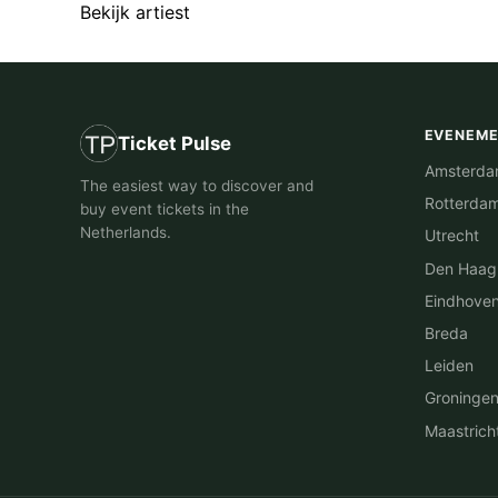
Bekijk artiest
EVENEM
Ticket Pulse
Amsterd
The easiest way to discover and
Rotterda
buy event tickets in the
Netherlands.
Utrecht
Den Haag
Eindhove
Breda
Leiden
Groninge
Maastrich