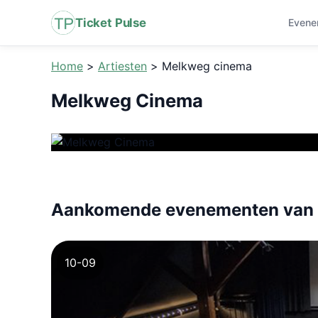
Ticket Pulse
Evene
Home
>
Artiesten
>
Melkweg cinema
Melkweg Cinema
Aankomende evenementen van
10-09