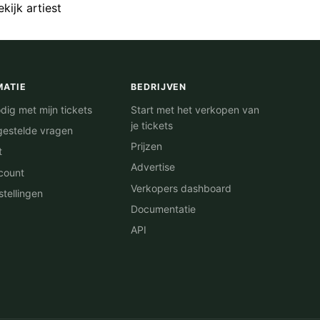
ekijk artiest
MATIE
BEDRIJVEN
dig met mijn tickets
Start met het verkopen van
je tickets
gestelde vragen
Prijzen
t
Advertise
count
Verkopers dashboard
stellingen
Documentatie
API