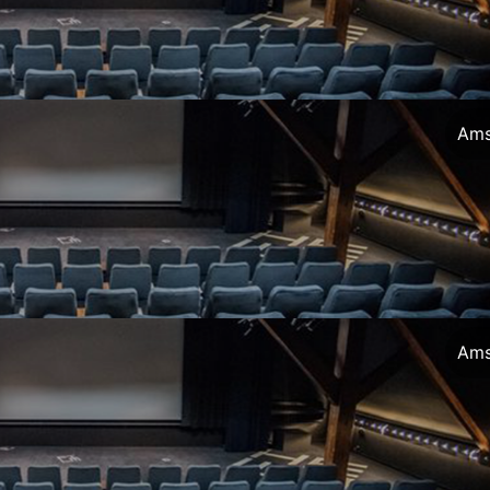
Ams
Ams