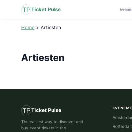
Ticket Pulse
Evene
Home
>
Artiesten
Artiesten
EVENEM
Ticket Pulse
Amsterd
The easiest way to discover and
Rotterda
buy event tickets in the