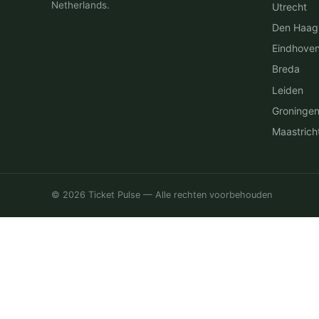
Netherlands.
Utrecht
Den Haag
Eindhove
Breda
Leiden
Groninge
Maastrich
© 2026 Ticket Pulse — Alle rechten voorbehouden