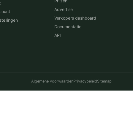
Prijzen
t
Advertise
count
Verkopers dashboard
stellingen
Documentatie
API
Algemene voorwaarden
Privacybeleid
Sitemap