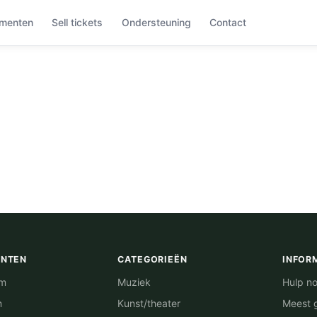
menten
Sell tickets
Ondersteuning
Contact
ENTEN
CATEGORIEËN
INFOR
am
Muziek
Hulp no
m
Kunst/theater
Meest 