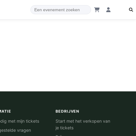
MATIE
BEDRIJVEN
dig met mijn tickets
Start met het verkopen van
je tickets
gestelde vragen