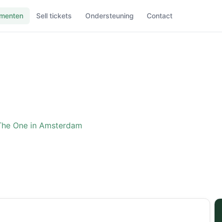
menten
Sell tickets
Ondersteuning
Contact
The One in Amsterdam
ence: The One in Amster