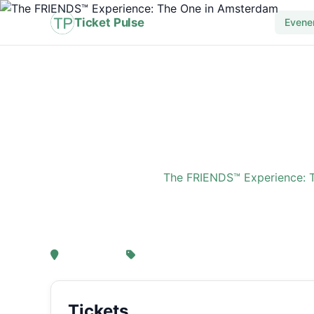
Ticket Pulse
Evene
Home
›
Evenement
›
The FRIENDS™ Experience: 
The FRIENDS™ Experi
, Amsterdam
Van € 21,25
Tickets