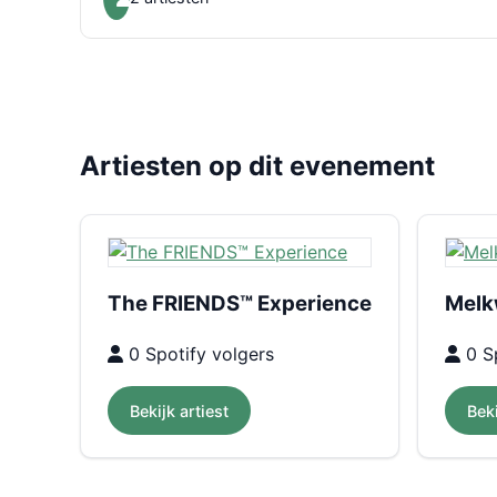
Artiesten op dit evenement
The FRIENDS™ Experience
Melk
0 Spotify volgers
0 Sp
Bekijk artiest
Beki