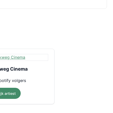
weg Cinema
otify volgers
jk artiest