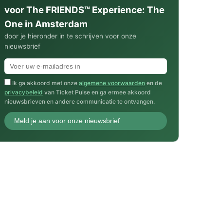
voor The FRIENDS™ Experience: The
One in Amsterdam
door je hieronder in te schrijven voor onze
nieuwsbrief
Ik ga akkoord met onze
algemene voorwaarden
en de
privacybeleid
van Ticket Pulse en ga ermee akkoord
nieuwsbrieven en andere communicatie te ontvangen.
Meld je aan voor onze nieuwsbrief