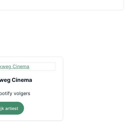
weg Cinema
otify volgers
jk artiest