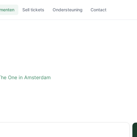
menten
Sell tickets
Ondersteuning
Contact
The One in Amsterdam
ence: The One in Amster