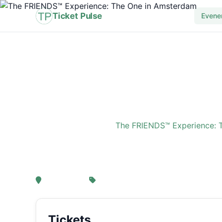
Ticket Pulse
Evene
Home
›
Evenement
›
The FRIENDS™ Experience: 
The FRIENDS™ Experi
, Amsterdam
Van € 21,25
Tickets