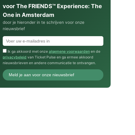
voor The FRIENDS™ Experience: The
One in Amsterdam
door je hieronder in te schrijven voor onze
nieuwsbrief
Ik ga akkoord met onze
algemene voorwaarden
en de
privacybeleid
van Ticket Pulse en ga ermee akkoord
nieuwsbrieven en andere communicatie te ontvangen.
Meld je aan voor onze nieuwsbrief