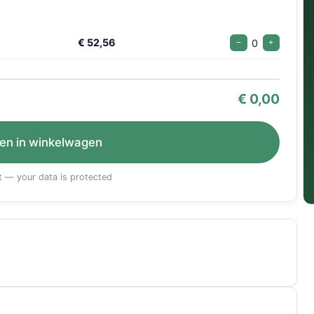
€ 52,56
0
−
+
€
0,00
en in winkelwagen
 — your data is protected