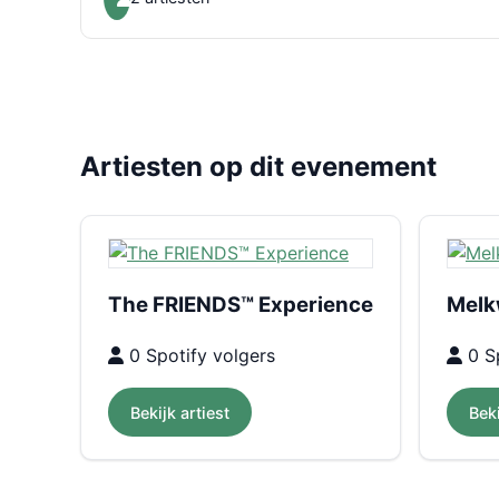
Artiesten op dit evenement
The FRIENDS™ Experience
Melk
0 Spotify volgers
0 Sp
Bekijk artiest
Beki