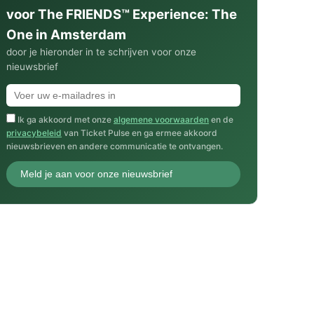
voor The FRIENDS™ Experience: The
One in Amsterdam
door je hieronder in te schrijven voor onze
nieuwsbrief
Ik ga akkoord met onze
algemene voorwaarden
en de
privacybeleid
van Ticket Pulse en ga ermee akkoord
nieuwsbrieven en andere communicatie te ontvangen.
Meld je aan voor onze nieuwsbrief