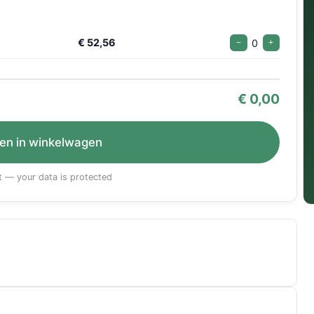
€ 52,56
0
−
+
€
0,00
en in winkelwagen
 — your data is protected