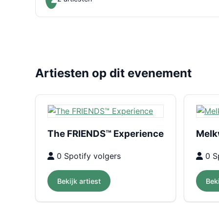
Artiesten op dit evenement
The FRIENDS™ Experience
Melk
0 Spotify volgers
0 Sp
Bekijk artiest
Beki