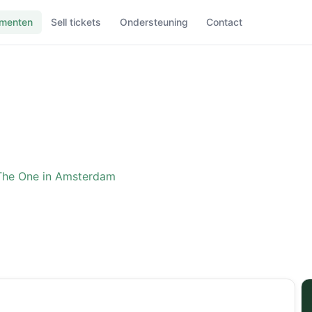
menten
Sell tickets
Ondersteuning
Contact
The One in Amsterdam
ence: The One in Amster