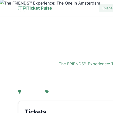
Ticket Pulse
Evene
Home
›
Evenement
›
The FRIENDS™ Experience: 
The FRIENDS™ Experi
, Amsterdam
Van € 21,25
Tickets