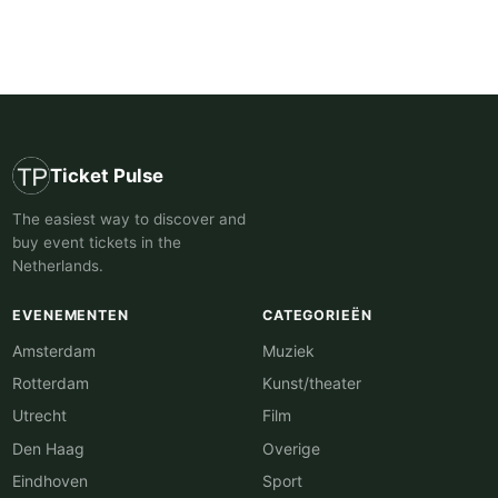
Ticket Pulse
The easiest way to discover and
buy event tickets in the
Netherlands.
EVENEMENTEN
CATEGORIEËN
Amsterdam
Muziek
Rotterdam
Kunst/theater
Utrecht
Film
Den Haag
Overige
Eindhoven
Sport