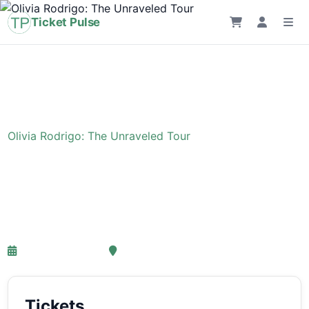
Ticket Pulse
Home
›
Evenement
›
Olivia Rodrigo: The Unraveled Tour
Olivia Rodrigo: The
Unraveled Tour
27-03-2027 18:00
Ziggo Dome, Amsterdam
Tickets