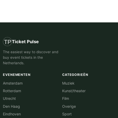
Ticket Pulse
The easiest way to discover and
buy event tickets in the
Netherlands.
EVENEMENTEN
CATEGORIEËN
Amsterdam
Muziek
Rotterdam
Kunst/theater
Utrecht
Film
Den Haag
Overige
Eindhoven
Sport