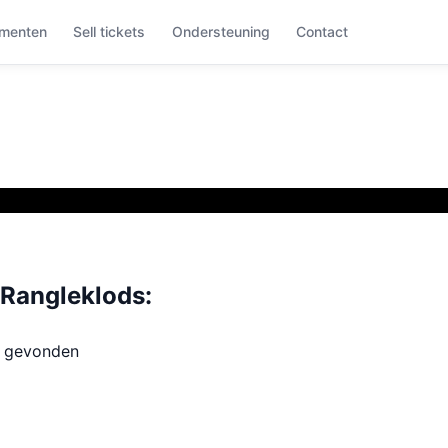
menten
Sell tickets
Ondersteuning
Contact
Rangleklods:
t gevonden