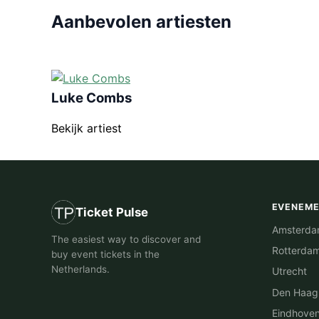
Aanbevolen artiesten
Luke Combs
Bekijk artiest
EVENEM
Ticket Pulse
Amsterd
The easiest way to discover and
Rotterda
buy event tickets in the
Netherlands.
Utrecht
Den Haag
Eindhove