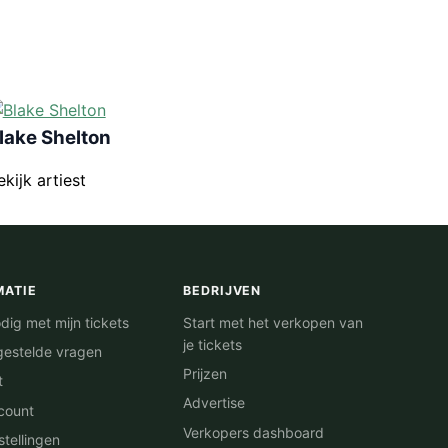
lake Shelton
ekijk artiest
MATIE
BEDRIJVEN
dig met mijn tickets
Start met het verkopen van
je tickets
gestelde vragen
Prijzen
t
Advertise
count
Verkopers dashboard
stellingen