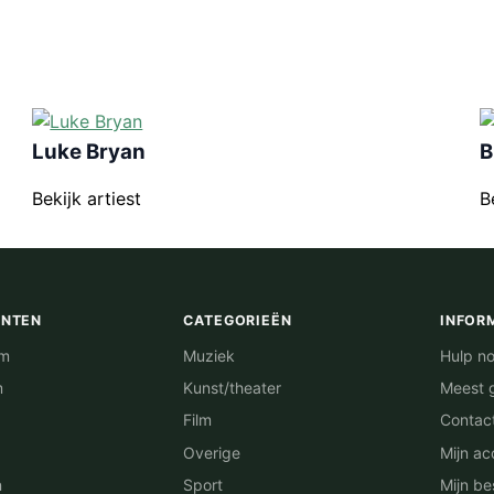
Luke Bryan
B
Bekijk artiest
B
ENTEN
CATEGORIEËN
INFOR
am
Muziek
Hulp no
m
Kunst/theater
Meest 
Film
Contac
Overige
Mijn ac
n
Sport
Mijn be