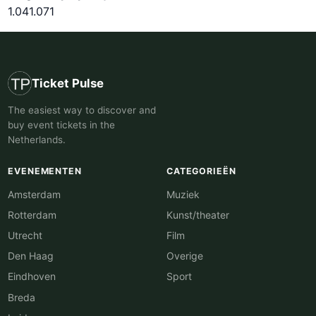
1.041.071
Ticket Pulse
The easiest way to discover and
buy event tickets in the
Netherlands.
EVENEMENTEN
CATEGORIEËN
Amsterdam
Muziek
Rotterdam
Kunst/theater
Utrecht
Film
Den Haag
Overige
Eindhoven
Sport
Breda