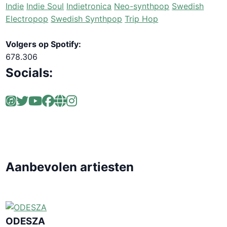
Indie
Indie Soul
Indietronica
Neo-synthpop
Swedish
Electropop
Swedish Synthpop
Trip Hop
Volgers op Spotify:
678.306
Socials:
Aanbevolen artiesten
ODESZA