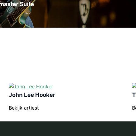
master Suite
John Lee Hooker
T
Bekijk artiest
B