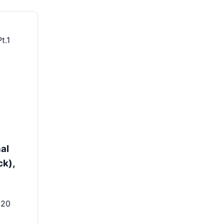
al
ck),
020