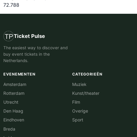
72.788
Ticket Pulse
The easiest way to discover and
buy event tickets in the
Netherlands.
EVENEMENTEN
CATEGORIEËN
Amsterdam
Muziek
Rotterdam
Kunst/theater
Utrecht
Film
Den Haag
Overige
Eindhoven
Sport
Breda