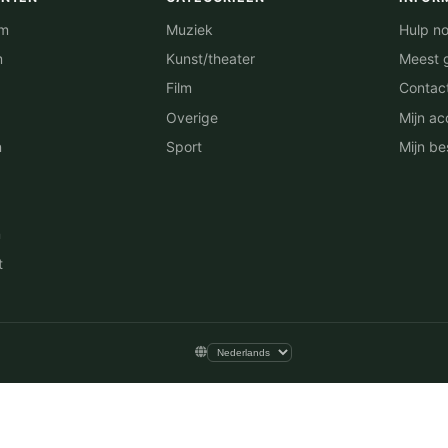
am
Muziek
Hulp no
m
Kunst/theater
Meest 
Film
Contac
Overige
Mijn ac
n
Sport
Mijn be
n
t