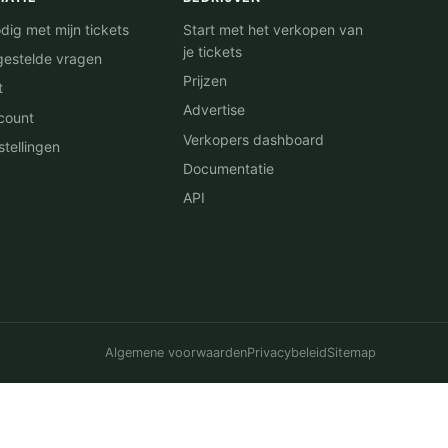
dig met mijn tickets
Start met het verkopen van
je tickets
gestelde vragen
Prijzen
t
Advertise
count
Verkopers dashboard
stellingen
Documentatie
API
Algemene voorwaarden
Privacybeleid
Sitemap