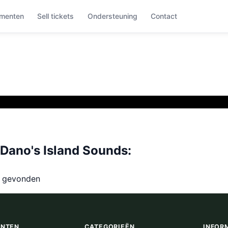
menten
Sell tickets
Ondersteuning
Contact
ano's Island Sounds:
t gevonden
ENTEN
CATEGORIEËN
INFOR