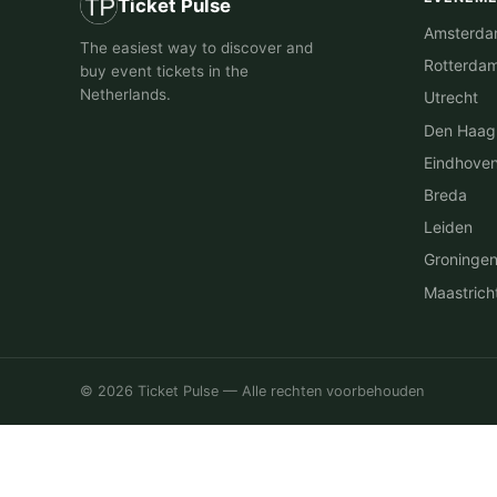
Ticket Pulse
Amsterd
The easiest way to discover and
Rotterda
buy event tickets in the
Netherlands.
Utrecht
Den Haag
Eindhove
Breda
Leiden
Groninge
Maastrich
© 2026 Ticket Pulse — Alle rechten voorbehouden