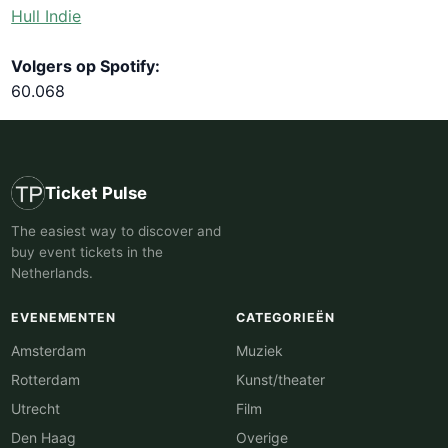
Hull Indie
Volgers op Spotify:
60.068
Ticket Pulse
The easiest way to discover and
buy event tickets in the
Netherlands.
EVENEMENTEN
CATEGORIEËN
Amsterdam
Muziek
Rotterdam
Kunst/theater
Utrecht
Film
Den Haag
Overige