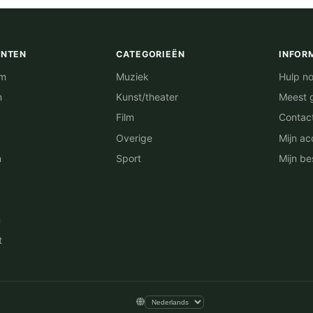
ENTEN
CATEGORIEËN
INFOR
am
Muziek
Hulp no
m
Kunst/theater
Meest 
Film
Contac
Overige
Mijn ac
n
Sport
Mijn be
n
t