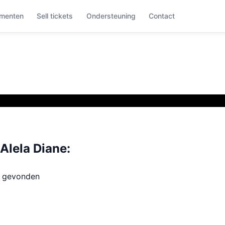
menten
Sell tickets
Ondersteuning
Contact
lela Diane:
t gevonden