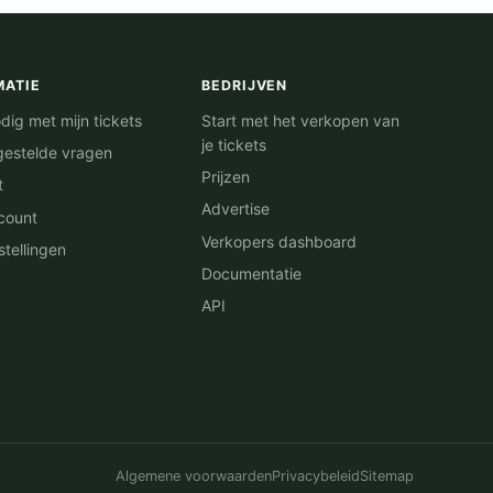
MATIE
BEDRIJVEN
dig met mijn tickets
Start met het verkopen van
je tickets
gestelde vragen
Prijzen
t
Advertise
count
Verkopers dashboard
stellingen
Documentatie
API
Algemene voorwaarden
Privacybeleid
Sitemap