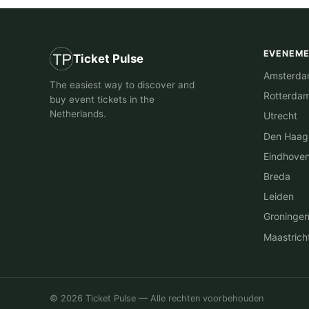
EVENEM
Ticket Pulse
Amsterd
The easiest way to discover and
Rotterda
buy event tickets in the
Netherlands.
Utrecht
Den Haag
Eindhove
Breda
Leiden
Groninge
Maastrich
© 2026 Ticket Pulse — Alle rechten voorbehouden