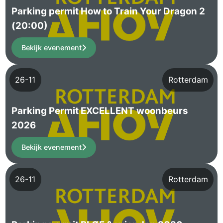
Parking permit How to Train Your Dragon 2
(20:00)
Bekijk evenement
26-11
Rotterdam
Parking Permit EXCELLENT woonbeurs
2026
Bekijk evenement
26-11
Rotterdam