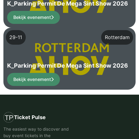
K_Parking Permit De Mega Sint Show 2026
Bekijk evenement
29-11
Rotterdam
K_Parking Permit De Mega Sint Show 2026
Bekijk evenement
Ticket Pulse
The easiest way to discover and
buy event tickets in the