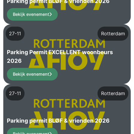
Parking permit BLØF & vrienden 2026
Bekijk evenement
27-11
Rotterdam
Parking Permit EXCELLENT woonbeurs
2026
Bekijk evenement
27-11
Rotterdam
Parking permit BLØF & vrienden 2026
Bekijk evenement