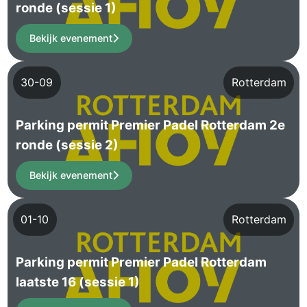
ronde (sessie 1)
Bekijk evenement
30-09
Rotterdam
Parking permit Premier Padel Rotterdam 2e
ronde (sessie 2)
Bekijk evenement
01-10
Rotterdam
Parking permit Premier Padel Rotterdam
laatste 16 (sessie 1)