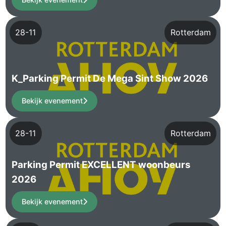
28-11
Rotterdam
K_Parking Permit De Mega Sint Show 2026
Bekijk evenement
28-11
Rotterdam
Parking Permit EXCELLENT woonbeurs
2026
Bekijk evenement