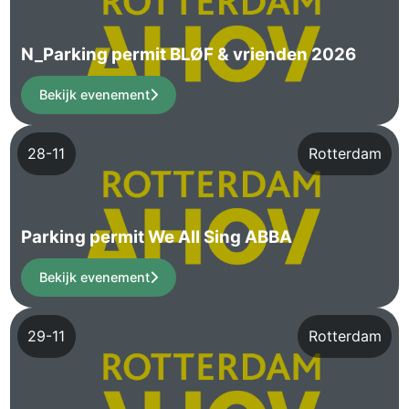
N_Parking permit BLØF & vrienden 2026
Bekijk evenement
28-11
Rotterdam
Parking permit We All Sing ABBA
Bekijk evenement
29-11
Rotterdam