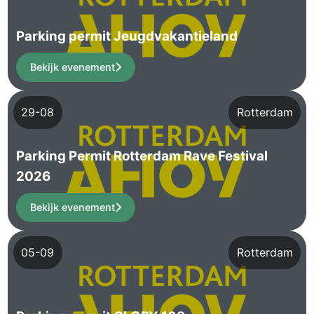
Parking permit Jeugdvakantieland
Bekijk evenement
29-08
Rotterdam
Parking Permit Rotterdam Rave Festival
2026
Bekijk evenement
05-09
Rotterdam