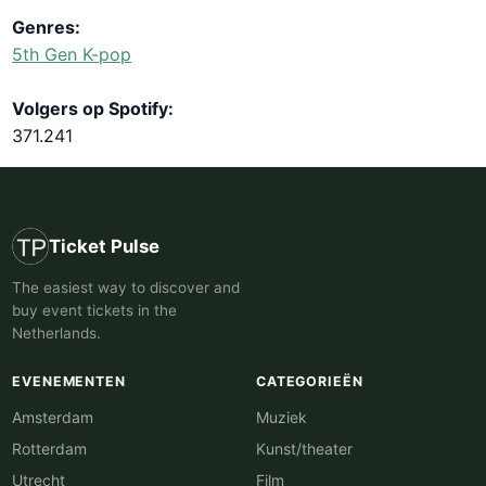
Genres:
5th Gen K-pop
Volgers op Spotify:
371.241
Ticket Pulse
The easiest way to discover and
buy event tickets in the
Netherlands.
EVENEMENTEN
CATEGORIEËN
Amsterdam
Muziek
Rotterdam
Kunst/theater
Utrecht
Film