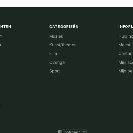
ENTEN
CATEGORIEËN
INFOR
am
Muziek
Hulp no
m
Kunst/theater
Meest 
Film
Contac
Overige
Mijn ac
n
Sport
Mijn be
n
t