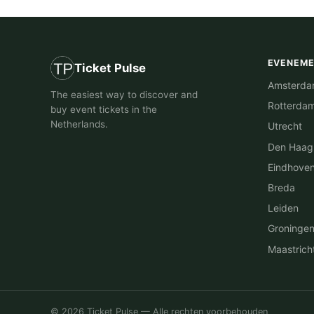
EVENEM
Ticket Pulse
Amsterd
The easiest way to discover and
Rotterda
buy event tickets in the
Netherlands.
Utrecht
Den Haag
Eindhove
Breda
Leiden
Groninge
Maastrich
© 2026 Ticket Pulse — Alle rechten voorbehouden