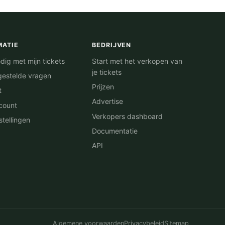
MATIE
BEDRIJVEN
dig met mijn tickets
Start met het verkopen van
je tickets
gestelde vragen
Prijzen
t
Advertise
count
Verkopers dashboard
stellingen
Documentatie
API
Algemene voorwaarden
Privacybeleid
Sitemap