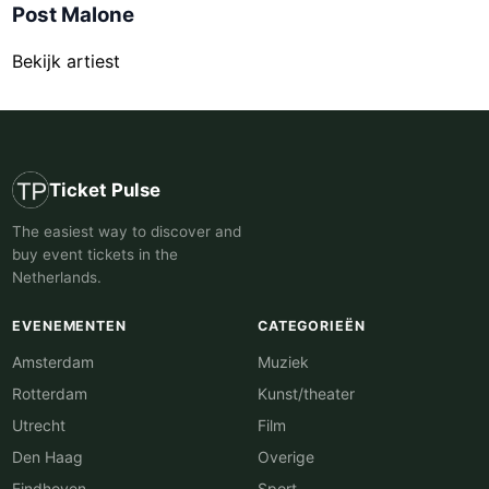
Post Malone
Bekijk artiest
Ticket Pulse
The easiest way to discover and
buy event tickets in the
Netherlands.
EVENEMENTEN
CATEGORIEËN
Amsterdam
Muziek
Rotterdam
Kunst/theater
Utrecht
Film
Den Haag
Overige
Eindhoven
Sport