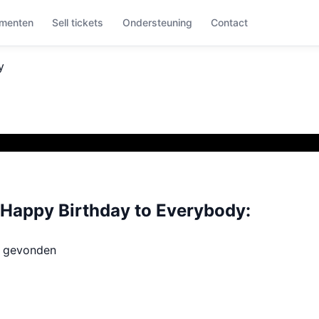
menten
Sell tickets
Ondersteuning
Contact
y
appy Birthday to Everybody:
t gevonden