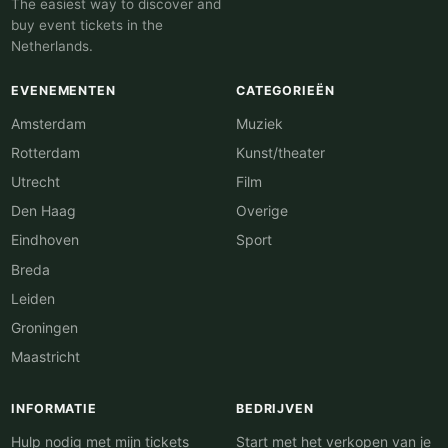
The easiest way to discover and
buy event tickets in the
Netherlands.
EVENEMENTEN
CATEGORIEËN
Amsterdam
Muziek
Rotterdam
Kunst/theater
Utrecht
Film
Den Haag
Overige
Eindhoven
Sport
Breda
Leiden
Groningen
Maastricht
INFORMATIE
BEDRIJVEN
Hulp nodig met mijn tickets
Start met het verkopen van je