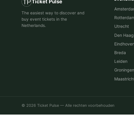
Ticket Pulse
Amsterd
The easiest way to discover and
Rotterda
buy event tickets in the
Netherlands.
Utrecht
Den Haag
Eindhove
Breda
Leiden
Groninge
Maastrich
© 2026 Ticket Pulse — Alle rechten voorbehouden