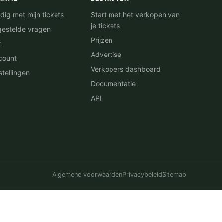
dig met mijn tickets
Start met het verkopen van
je tickets
gestelde vragen
Prijzen
t
Advertise
count
Verkopers dashboard
stellingen
Documentatie
API
Algemene voorwaarden
Privacybeleid
Sitemap