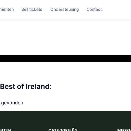
menten
Sell tickets
Ondersteuning
Contact
st of Ireland:
t gevonden
ENTEN
CATEGORIEËN
INFOR