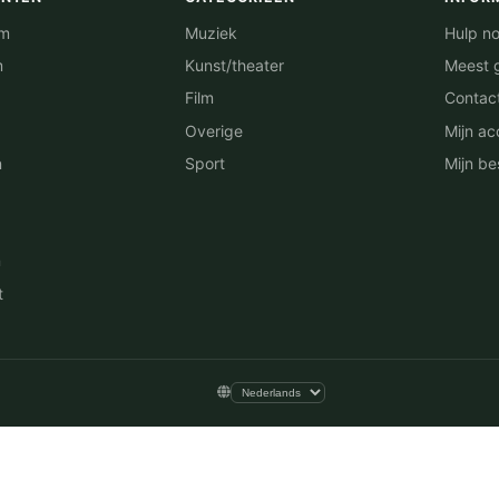
am
Muziek
Hulp no
m
Kunst/theater
Meest 
Film
Contac
Overige
Mijn ac
n
Sport
Mijn be
n
t