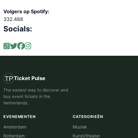
Volgers op Spotify:
332.488
Socials:
Ticket Pulse
The easiest way to discover and
buy event tickets in the
Netherlands.
EVENEMENTEN
CATEGORIEËN
Amsterdam
Muziek
Rotterdam
Kunst/theater